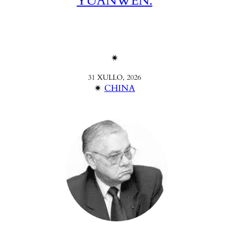
YUANWEN.
✴︎
31 XULLO, 2026
✴︎
CHINA