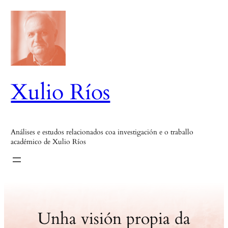
Saltar
ao
contido
Xulio Ríos
Análises e estudos relacionados coa investigación e o traballo
académico de Xulio Ríos
Unha visión propia da