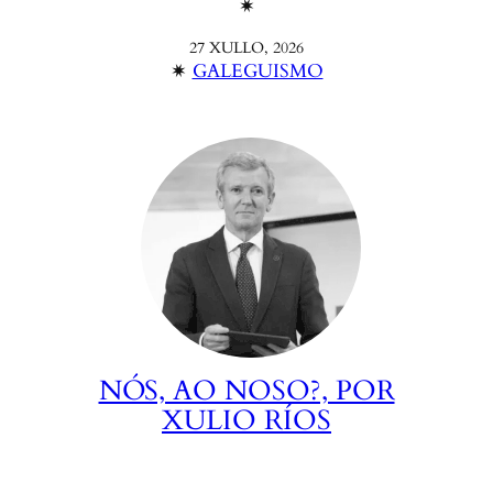
✴︎
27 XULLO, 2026
✴︎
GALEGUISMO
NÓS, AO NOSO?, POR
XULIO RÍOS