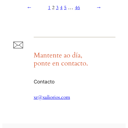
←
1
2
3
4
5
…
46
→
Mantente ao día,
ponte en contacto.
Contacto
xr@xuliorios.com