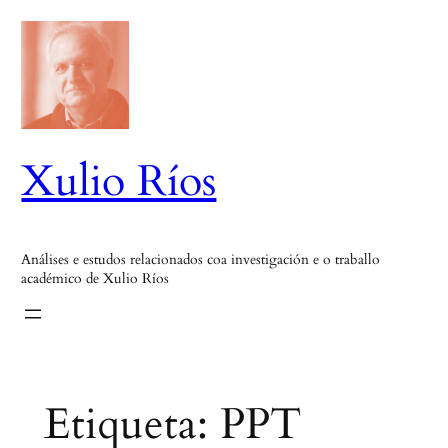
Saltar
ao
contido
Xulio Ríos
Análises e estudos relacionados coa investigación e o traballo
académico de Xulio Ríos
Etiqueta:
PPT