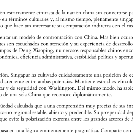
 estrictamente etnicista de la nación china sin convertirse po
en términos culturales y, al mismo tiempo, plenamente singapu
o que hace tan interesante su comparación indirecta con el ca
sentar un modelo de confrontación con China. Más bien ocurre 
ntes son escuchados con atención y su experiencia de desarroll
s tiempos de Deng Xiaoping, numerosos responsables chinos en
nómica, eficiencia administrativa, estabilidad política y apert
ción. Singapur ha cultivado cuidadosamente una posición de eq
dad creciente entre ambas potencias. Mantiene estrechos víncu
litar y de seguridad con Washington. Del mismo modo, ha sabi
io de una sola China que reconoce diplomáticamente.
üedad calculada que a una comprensión muy precisa de sus in
orno regional estable, abierto y predecible. Su prosperidad dep
 que evite la polarización extrema entre los grandes actores de 
e basa en una lógica eminentemente pragmática. Comparte con 