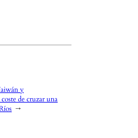
Taiwán y
 coste de cruzar una
 Ríos
→