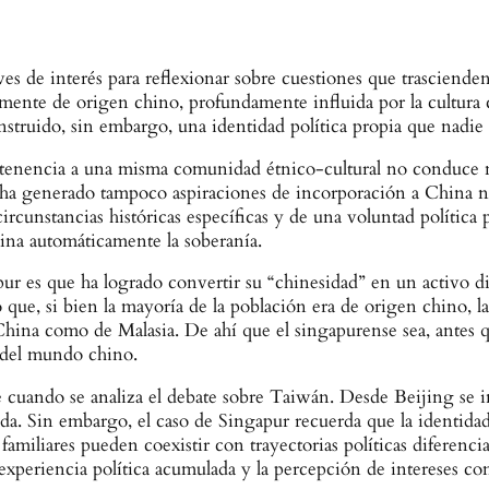
ves de interés para reflexionar sobre cuestiones que trasciend
nte de origen chino, profundamente influida por la cultura co
truido, sin embargo, una identidad política propia que nadie di
rtenencia a una misma comunidad étnico-cultural no conduce n
ha generado tampoco aspiraciones de incorporación a China ni
ircunstancias históricas específicas y de una voluntad política pr
ina automáticamente la soberanía.
ur es que ha logrado convertir su “chinesidad” en un activo d
e, si bien la mayoría de la población era de origen chino, la
 China como de Malasia. De ahí que el singapurense sea, antes
s del mundo chino.
te cuando se analiza el debate sobre Taiwán. Desde Beijing se i
tida. Sin embargo, el caso de Singapur recuerda que la identid
os familiares pueden coexistir con trayectorias políticas diferen
, la experiencia política acumulada y la percepción de interes