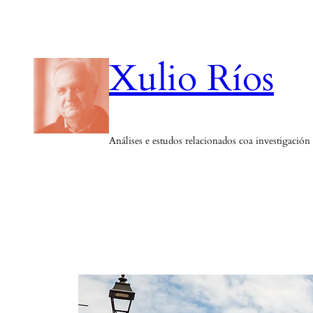
Saltar
ao
contido
Xulio Ríos
Análises e estudos relacionados coa investigación