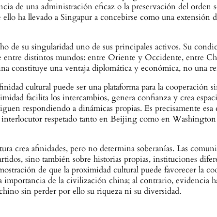
ancia de una administración eficaz o la preservación del orden 
e ello ha llevado a Singapur a concebirse como una extensión 
ho de su singularidad uno de sus principales activos. Su condi
 entre distintos mundos: entre Oriente y Occidente, entre Chi
hina constituye una ventaja diplomática y económica, no una r
finidad cultural puede ser una plataforma para la cooperación 
imidad facilita los intercambios, genera confianza y crea espac
s siguen respondiendo a dinámicas propias. Es precisamente es
n interlocutor respetado tanto en Beijing como en Washington 
ltura crea afinidades, pero no determina soberanías. Las comun
rtidos, sino también sobre historias propias, instituciones dife
ostración de que la proximidad cultural puede favorecer la coo
a importancia de la civilización china; al contrario, evidencia 
 chino sin perder por ello su riqueza ni su diversidad.