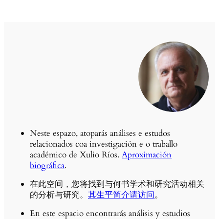
Neste espazo, atoparás análises e estudos
relacionados coa investigación e o traballo
académico de Xulio Ríos.
Aproximación
biográfica
.
在此空间，您将找到与何书学术和研究活动相关
的分析与研究。
其生平简介请访问
。
En este espacio encontrarás análisis y estudios