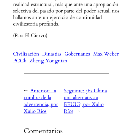
realidad estructural, más que ante una apropiación
selectiva del pasado por parte del poder actual, nos
hallamos ante un ejercicio de continuidad
civilizatoria profunda.
(Para El Ciervo)
Civilización
Dinastías
Gobernanza
Max Weber
PCCh
Zheng Yongnian
←
Anterior:
La
Seguinte:
¿Es China
cumbre de la
una alternativa a
advertencia, por
EEUU?, por Xulio
Xulio Ríos
Ríos
→
Comentarios