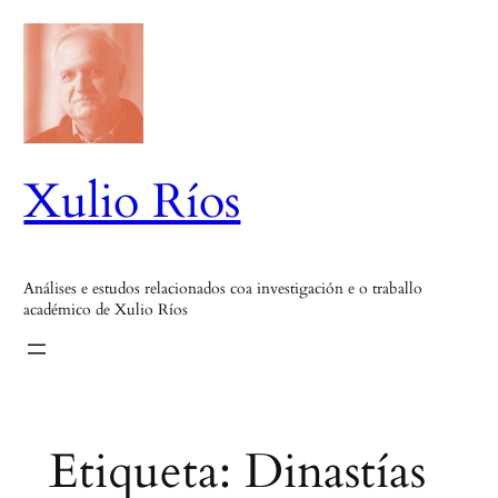
Saltar
ao
contido
Xulio Ríos
Análises e estudos relacionados coa investigación e o traballo
académico de Xulio Ríos
Etiqueta:
Dinastías