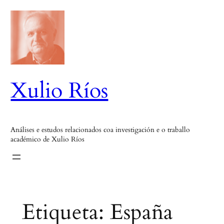
Saltar
ao
contido
Xulio Ríos
Análises e estudos relacionados coa investigación e o traballo
académico de Xulio Ríos
Etiqueta:
España