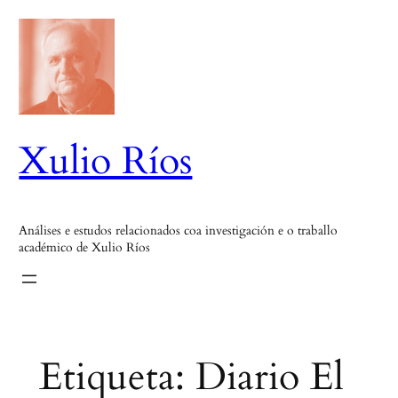
Saltar
ao
contido
Xulio Ríos
Análises e estudos relacionados coa investigación e o traballo
académico de Xulio Ríos
Etiqueta:
Diario El