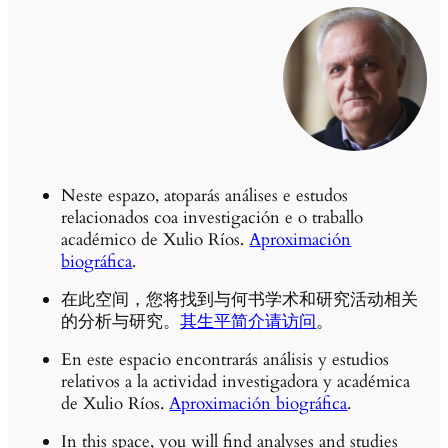
Neste espazo, atoparás análises e estudos
relacionados coa investigación e o traballo
académico de Xulio Ríos.
Aproximación
biográfica
.
在此空间，您将找到与何书学术和研究活动相关
的分析与研究。
其生平简介请访问
。
En este espacio encontrarás análisis y estudios
relativos a la actividad investigadora y académica
de Xulio Ríos.
Aproximación biográfica
.
In this space, you will find analyses and studies