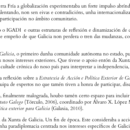
rra Fría a globalización experimentaba un forte impulso abrín
lentando, non sen eivas e contradicións, unha internacionaliza
 participación no ámbito comunitario.
o IGADI e outras estruturas de reflexión e dinamización de di
a ese empeño de que Galicia non perdera o tren das mudanzas, 
 Galicia
, o primeiro dunha comunidade autónoma no estado, pu
e os nosos intereses exteriores. Que tivese o apoio entón da Xun
cultade crónica do noso país para interpretar a independencia, 
a reflexión sobre a
Estratexia de Acción e Política Exterior de Ga
uipa de expertos no que tamén tiven a honra de participar, d
, finalmente malograda, houbo tamén certo espazo para incluir
tuto Galego
(Tórculo, 2006), coordinado por Álvaro X. López 
ica exterior para Galicia
(Galaxia, 2010).
da Xunta de Galicia. Un fin de época. Este consideraba a acci
a paradiplomacia centrada nos intereses específicos de Galici