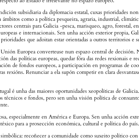
 respecto ao Estado e irrelevante no espazo europeo.
dición subsidiaria da diplomacia estatal, cuxas prioridades n
n ámbitos como a política pesqueira, agraria, industrial, climát
ores centrais para Galicia -pesca, marisqueo, agro, forestal, en
ropeas e internacionais. Sen unha acción exterior propia, Gal
rioridades que adoitan estar orientadas a outros territorios e s
 Unión Europea converteuse nun espazo central de decisión. N
ón das políticas europeas, quedar fóra das redes rexionais e re
tación de fondos europeos, a participación en programas de co
tras rexións. Renunciar a ela supón competir en clara desvant
ugal é unha das maiores oportunidades xeopolíticas de Galicia. 
tos técnicos e fondos, pero sen unha visión política de conxunt
nte.
rosa, especialmente en América e Europa. Sen unha acción exte
téxico para a proxección económica, cultural e política do país.
simbólica: recoñecer a comunidade como suxeito político con 