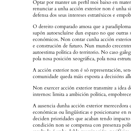
Optar por manter un perfil moi baixo en materi
renunciar a unha acción exterior non é unha sim
defensa dos seus intereses estratéxicos e emp
O dereito comparado amosa que a paradiplomacia
supón autoexcluírse dun espazo no que outras s
económicos. Non contar cunha acción exterior e
e construción de futuro. Nun mundo crecenteme
autoestima política do territorio. No caso gal
pola nosa posición xeográfica, pola nosa estrut
A acción exterior non é só representación, senón
comunidade queda máis exposta a decisións all
Non exercer acción exterior transmite a idea d
internos: limita a ambición política, empobrec
A ausencia dunha acción exterior merecedora de 
económicas ou lingüísticas e posicionarse en r
deciden prioridades que acaban tendo impacto di
condición non se compensa con presenza polític