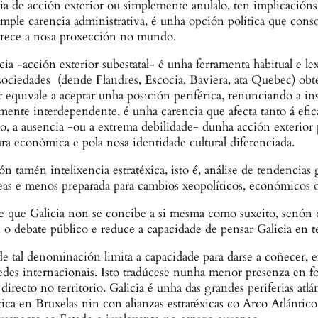
a de acción exterior ou simplemente anulalo, ten implicacións r
ple carencia administrativa, é unha opción política que consoli
obrece a nosa proxección no mundo.
 -acción exterior subestatal- é unha ferramenta habitual e le
ociedades (dende Flandres, Escocia, Baviera, ata Quebec) obte
quivale a aceptar unha posición periférica, renunciando a ins
nte interdependente, é unha carencia que afecta tanto á eficac
ego, a ausencia -ou a extrema debilidade- dunha acción exterior
ura económica e pola nosa identidade cultural diferenciada.
 tamén intelixencia estratéxica, isto é, análise de tendencias g
eas e menos preparada para cambios xeopolíticos, económicos o
e que Galicia non se concibe a si mesma como suxeito, senón c
e o debate público e reduce a capacidade de pensar Galicia en t
tal denominación limita a capacidade para darse a coñecer, exp
edes internacionais. Isto tradúcese nunha menor presenza en fo
recto no territorio. Galicia é unha das grandes periferias atlá
a en Bruxelas nin con alianzas estratéxicas co Arco Atlántico,