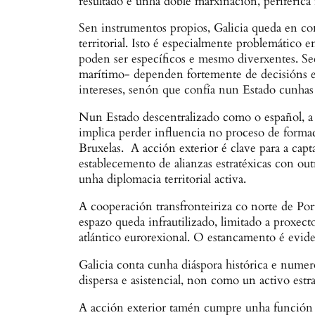
resultado é unha doble marxinación, periférica
Sen instrumentos propios, Galicia queda en con
territorial. Isto é especialmente problemático e
poden ser específicos e mesmo diverxentes. Sect
marítimo- dependen fortemente de decisións eu
intereses, senón que confía nun Estado cunhas p
Nun Estado descentralizado como o español, a
implica perder influencia no proceso de formaci
Bruxelas. A acción exterior é clave para a cap
establecemento de alianzas estratéxicas con ou
unha diplomacia territorial activa.
A cooperación transfronteiriza co norte de Port
espazo queda infrautilizado, limitado a proxec
atlántico eurorexional. O estancamento é evide
Galicia conta cunha diáspora histórica e nume
dispersa e asistencial, non como un activo estra
A acción exterior tamén cumpre unha función 