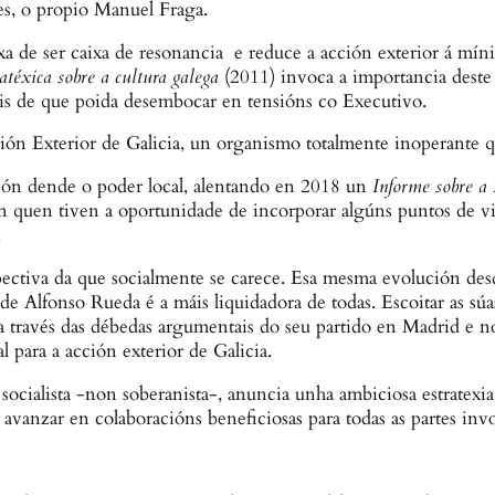
es, o propio Manuel Fraga.
xa de ser caixa de resonancia e reduce a acción exterior á mí
atéxica sobre a cultura galega
(2011) invoca a importancia deste 
ais de que poida desembocar en tensións co Executivo.
ón Exterior de Galicia, un organismo totalmente inoperante 
exión dende o poder local, alentando en 2018 un
Informe sobre a
P
quen tiven a oportunidade de incorporar algúns puntos de vis
.
pectiva da que socialmente se carece. Esa mesma evolución des
 de Alfonso Rueda é a máis liquidadora de todas. Escoitar as súa
ravés das débedas argumentais do seu partido en Madrid e n
l para a acción exterior de Galicia.
socialista -non soberanista-, anuncia unha ambiciosa estratex
vanzar en colaboracións beneficiosas para todas as partes invo