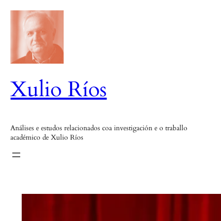
Saltar
ao
contido
Xulio Ríos
Análises e estudos relacionados coa investigación e o traballo
académico de Xulio Ríos