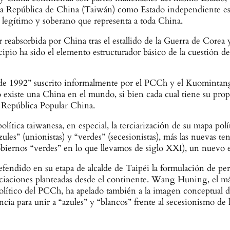
 la República de China (Taiwán) como Estado independiente es 
o legítimo y soberano que representa a toda China.
absorbida por China tras el estallido de la Guerra de Corea y
cipio ha sido el elemento estructurador básico de la cuestión 
e 1992” suscrito informalmente por el PCCh y el Kuomintang,
o existe una China en el mundo, si bien cada cual tiene su propi
 República Popular China.
lítica taiwanesa, en especial, la terciarización de su mapa polí
les” (unionistas) y “verdes” (secesionistas), más las nuevas te
biernos “verdes” en lo que llevamos de siglo XXI), un nuevo 
efendido en su etapa de alcalde de Taipéi la formulación de p
nciaciones planteadas desde el continente. Wang Huning, el máx
ítico del PCCh, ha apelado también a la imagen conceptual de
cia para unir a “azules” y “blancos” frente al secesionismo de 