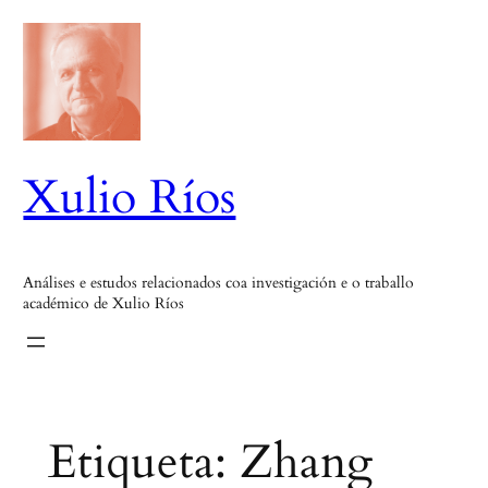
Saltar
ao
contido
Xulio Ríos
Análises e estudos relacionados coa investigación e o traballo
académico de Xulio Ríos
Etiqueta:
Zhang