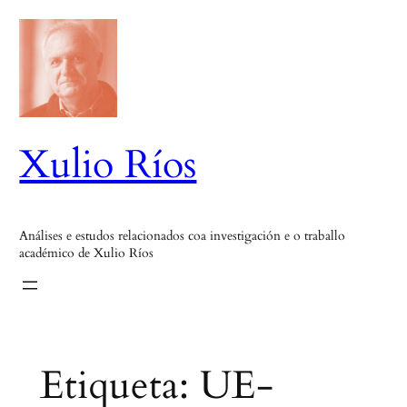
Saltar
ao
contido
Xulio Ríos
Análises e estudos relacionados coa investigación e o traballo
académico de Xulio Ríos
Etiqueta:
UE-