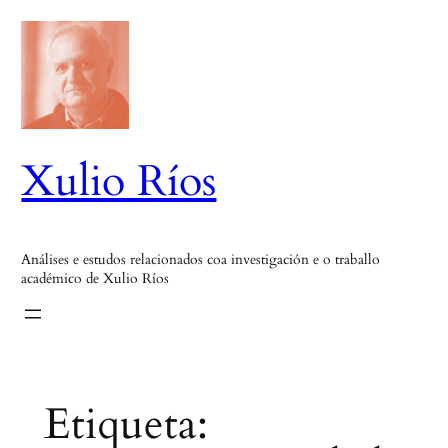
Saltar
ao
contido
Xulio Ríos
Análises e estudos relacionados coa investigación e o traballo
académico de Xulio Ríos
Etiqueta: