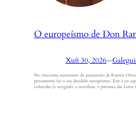
O europeísmo de Don Ram
Xuñ 30, 2026
—
Galegu
No cincuenta aniversario do pasamento de Ramón Otero
pensamento foi o seu decidido europeísmo. Este é un as
coñecidas (o xeógrafo, o novelista, o patriarca das Letra