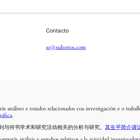
Contacto
xr@xuliorios.com
rás análises e estudos relacionados coa investigación e o traba
áfica
.
到与何书学术和研究活动相关的分析与研究。
其生平简介请
ontrarás análisis y estudios relativos a la actividad investigado