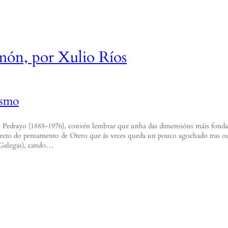
ón, por Xulio Ríos
ismo
 Pedrayo (1888-1976), convén lembrar que unha das dimensións máis fonda
pecto do pensamento de Otero que ás veces queda un pouco agochado tras out
s Galegas), cando…