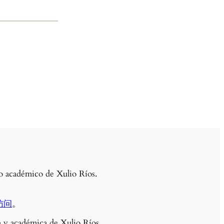
llo académico de Xulio Ríos.
访问
。
ra y académica de Xulio Ríos.