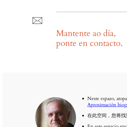
Mantente ao día,
ponte en contacto.
Neste espazo, atopa
Aproximación biogr
在此空间，您将找
En este espacio enc