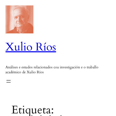
Saltar
ao
contido
Xulio Ríos
Análises e estudos relacionados coa investigación e o traballo
académico de Xulio Ríos
Etiqueta: