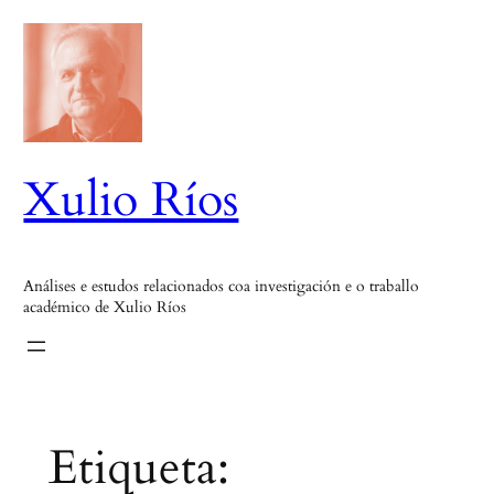
Saltar
ao
contido
Xulio Ríos
Análises e estudos relacionados coa investigación e o traballo
académico de Xulio Ríos
Etiqueta: