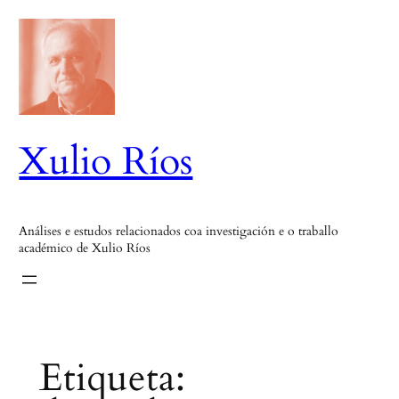
Saltar
ao
contido
Xulio Ríos
Análises e estudos relacionados coa investigación e o traballo
académico de Xulio Ríos
Etiqueta: