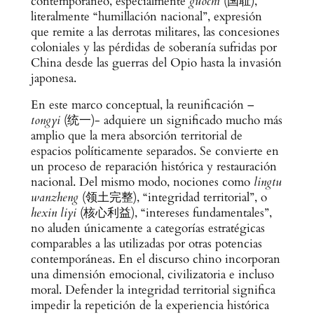
contemporáneo, especialmente
guochi
(国耻),
literalmente “humillación nacional”, expresión
que remite a las derrotas militares, las concesiones
coloniales y las pérdidas de soberanía sufridas por
China desde las guerras del Opio hasta la invasión
japonesa.
En este marco conceptual, la reunificación –
tongyi
(统一)- adquiere un significado mucho más
amplio que la mera absorción territorial de
espacios políticamente separados. Se convierte en
un proceso de reparación histórica y restauración
nacional. Del mismo modo, nociones como
lingtu
wanzheng
(领土完整), “integridad territorial”, o
hexin liyi
(核心利益), “intereses fundamentales”,
no aluden únicamente a categorías estratégicas
comparables a las utilizadas por otras potencias
contemporáneas. En el discurso chino incorporan
una dimensión emocional, civilizatoria e incluso
moral. Defender la integridad territorial significa
impedir la repetición de la experiencia histórica