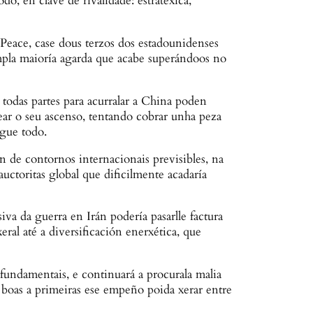
do, en clave de rivalidade: estratéxica,
eace, case dous terzos dos estadounidenses
mpla maioría agarda que acabe superándoos no
todas partes para acurralar a China poden
rear o seu ascenso, tentando cobrar unha peza
ague todo.
ón de contornos internacionais previsibles, na
uctoritas global que dificilmente acadaría
a da guerra en Irán podería pasarlle factura
ral até a diversificación enerxética, que
fundamentais, e continuará a procurala malia
 boas a primeiras ese empeño poida xerar entre