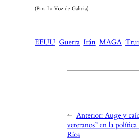
(Para La Voz de Galicia)
EEUU
Guerra
Irán
MAGA
Tru
←
Anterior:
Auge y caíd
veteranos” en la política
Ríos