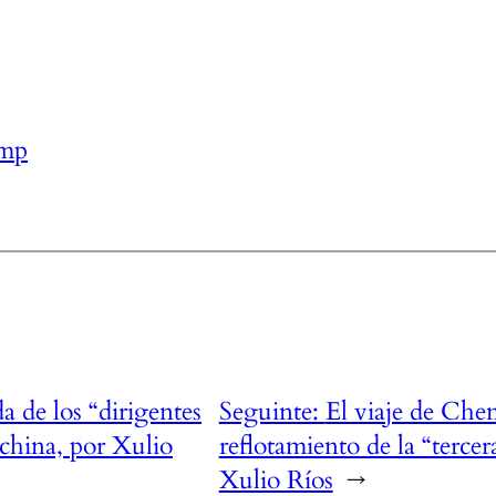
mp
a de los “dirigentes
Seguinte:
El viaje de Che
 china, por Xulio
reflotamiento de la “terce
Xulio Ríos
→