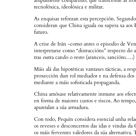
amplamente compartido, que transcende as frontei
tecnolóxica, ideolóxica e militar.
As enquisas reforzan esta percepción. Segundo
consideran que China iguala ou supera xa aos 
futuro.
A crise de Irán -como antes o episodio de Vene
interpretarse como “distraccións” respecto do 
tras outra cando o resto (aranceis, sancións….
Máis alá das hipotéticas vantaxes tácticas, a r
proxección dun rol mediador e na defensa dos s
mediante a máis sofisticada propaganda.
China amósase relativamente inmune aos efecto
en forma de maiores custos e riscos. Ao tempo, 
apuntalan a súa armadura.
Con todo, Pequín considera esencial unha relac
os reveses e desconcertos das idas e vindas da
os máis ferventes valedores da súa alternativa.