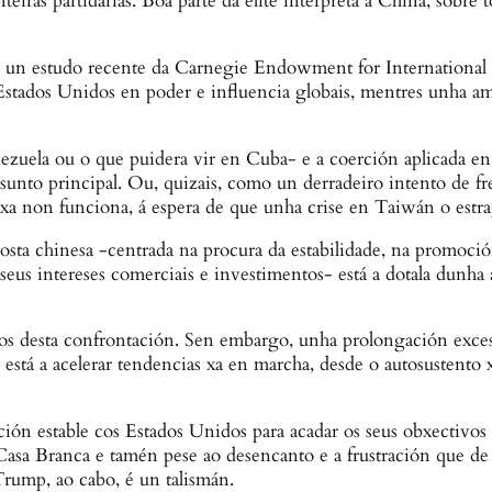
ras partidarias. Boa parte da elite interpreta a China, sobre to
 un estudo recente da Carnegie Endowment for International P
Estados Unidos en poder e influencia globais, mentres unha a
zuela ou o que puidera vir en Cuba- e a coerción aplicada en 
asunto principal. Ou, quizais, como un derradeiro intento de f
) xa non funciona, á espera de que unha crise en Taiwán o estr
esposta chinesa -centrada na procura da estabilidade, na promoci
eus intereses comerciais e investimentos- está a dotala dunha a
s desta confrontación. Sen embargo, unha prolongación excesiv
está a acelerar tendencias xa en marcha, desde o autosustento xe
ión estable cos Estados Unidos para acadar os seus obxectivos 
 Casa Branca e tamén pese ao desencanto e a frustración que de
 Trump, ao cabo, é un talismán.