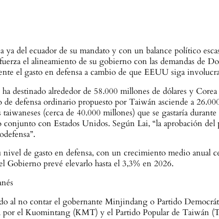
a ya del ecuador de su mandato y con un balance político escas
 refuerza el alineamiento de su gobierno con las demandas de 
ente el gasto en defensa a cambio de que EEUU siga involucrado
 ha destinado alrededor de 58.000 millones de dólares y Corea 
sto de defensa ordinario propuesto por Taiwán asciende a 26.00
es taiwaneses (cerca de 40.000 millones) que se gastaría duran
o conjunto con Estados Unidos. Según Lai, “la aprobación del 
todefensa”.
 nivel de gasto en defensa, con un crecimiento medio anual c
 el Gobierno prevé elevarlo hasta el 3,3% en 2026.
anés
ado al no contar el gobernante Minjindang o Partido Democrát
ada por el Kuomintang (KMT) y el Partido Popular de Taiwán