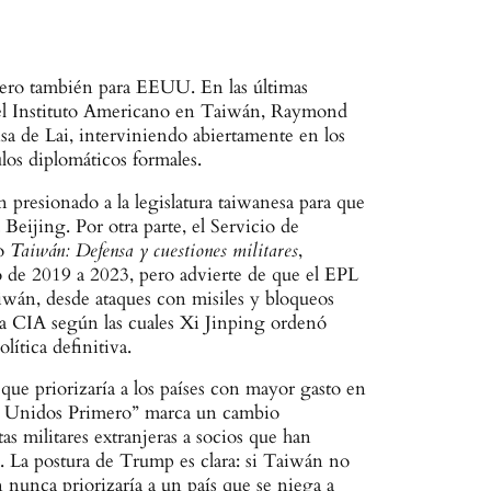
Pero también para EEUU. En las últimas
 del Instituto Americano en Taiwán, Raymond
sa de Lai, interviniendo abiertamente en los
los diplomáticos formales.
 presionado a la legislatura taiwanesa para que
 Beijing. Por otra parte, el Servicio de
do
Taiwán: Defensa y cuestiones militares
,
o de 2019 a 2023, pero advierte de que el EPL
Taiwán, desde ataques con misiles y bloqueos
 la CIA según las cuales Xi Jinping ordenó
ítica definitiva.
 que priorizaría a los países con mayor gasto en
dos Unidos Primero” marca un cambio
as militares extranjeras a socios que han
s. La postura de Trump es clara: si Taiwán no
 nunca priorizaría a un país que se niega a