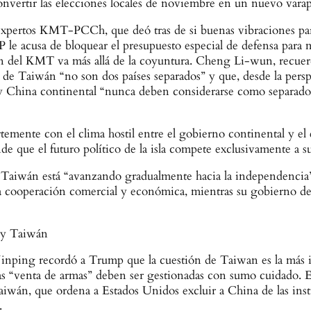
nvertir las elecciones locales de noviembre en un nuevo varap
 expertos KMT-PCCh, que deó tras de si buenas vibraciones pa
 acusa de bloquear el presupuesto especial de defensa para mejo
ión del KMT va más allá de la coyuntura. Cheng Li-wun, recue
o de Taiwán “no son dos países separados” y que, desde la perspec
y China continental “nunca deben considerarse como separados
mente con el clima hostil entre el gobierno continental y el
de que el futuro político de la isla compete exclusivamente a s
 Taiwán está “avanzando gradualmente hacia la independencia
 la cooperación comercial y económica, mientras su gobierno d
s y Taiwán
i Jinping recordó a Trump que la cuestión de Taiwan es la má
 las “venta de armas” deben ser gestionadas con sumo cuidado. 
, que ordena a Estados Unidos excluir a China de las institu
.