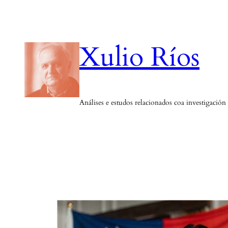
Saltar
ao
contido
Xulio Ríos
Análises e estudos relacionados coa investigación