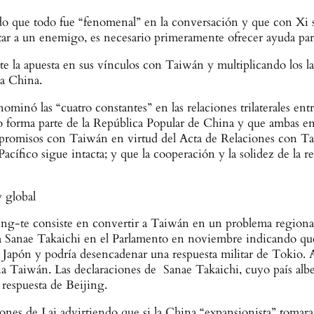
ndo que todo fue “fenomenal” en la conversación y que con Xi se
ar a un enemigo, es necesario primeramente ofrecer ayuda para 
 la apuesta en sus vínculos con Taiwán y multiplicando los la
 a China.
minó las “cuatro constantes” en las relaciones trilaterales e
o forma parte de la República Popular de China y que ambas en
omisos con Taiwán en virtud del Acta de Relaciones con Taiwá
Pacífico sigue intacta; y que la cooperación y la solidez de la
 global
ng-te consiste en convertir a Taiwán en un problema regional 
na Sanae Takaichi en el Parlamento en noviembre indicando qu
 Japón y podría desencadenar una respuesta militar de Tokio. 
ia Taiwán. Las declaraciones de Sanae Takaichi, cuyo país albe
respuesta de Beijing.
ciones de Lai advirtiendo que si la China “expansionista” tomara