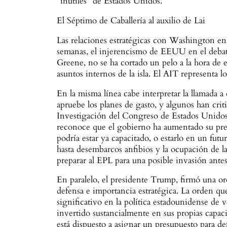
“inútiles” de Estados Unidos.
El Séptimo de Caballería al auxilio de Lai
Las relaciones estratégicas con Washington en
semanas, el injerencismo de EEUU en el debat
Greene, no se ha cortado un pelo a la hora de 
asuntos internos de la isla. El AIT representa
En la misma línea cabe interpretar la llamada a
apruebe los planes de gasto, y algunos han criti
Investigación del Congreso de Estados Unidos
reconoce que el gobierno ha aumentado su pres
podría estar ya capacitado, o estarlo en un fut
hasta desembarcos anfibios y la ocupación de l
preparar al EPL para una posible invasión antes
En paralelo, el presidente Trump, firmó una ord
defensa e importancia estratégica. La orden q
significativo en la política estadounidense de v
invertido sustancialmente en sus propias capac
está dispuesto a asignar un presupuesto para d