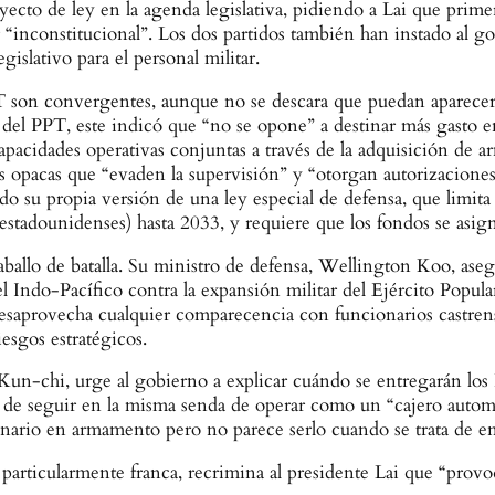
ecto de ley en la agenda legislativa, pidiendo a Lai que primer
r “inconstitucional”. Los dos partidos también han instado al
slativo para el personal militar.
son convergentes, aunque no se descara que puedan aparecer g
 del PPT, este indicó que “no se opone” a destinar más gasto 
 capacidades operativas conjuntas a través de la adquisición de
cas opacas que “evaden la supervisión” y “otorgan autorizacion
ndo su propia versión de una ley especial de defensa, que limit
 estadounidenses) hasta 2033, y requiere que los fondos se asi
caballo de batalla. Su ministro de defensa, Wellington Koo, as
el Indo-Pacífico contra la expansión militar del Ejército Popula
desaprovecha cualquier comparecencia con funcionarios castren
iesgos estratégicos.
Kun-chi, urge al gobierno a explicar cuándo se entregarán lo
 de seguir en la misma senda de operar como un “cajero autom
onario en armamento pero no parece serlo cuando se trata de en
rticularmente franca, recrimina al presidente Lai que “provo