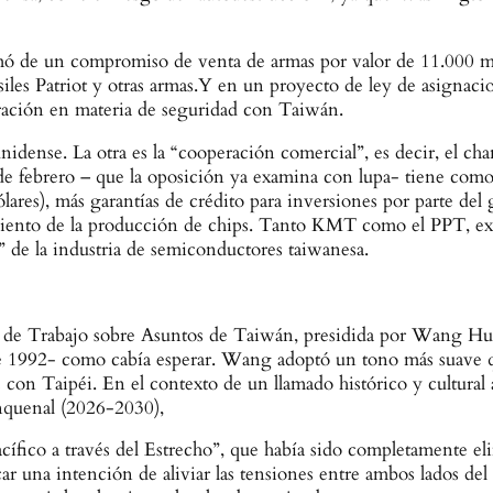
ó de un compromiso de venta de armas por valor de 11.000 mil
isiles Patriot y otras armas.Y en un proyecto de ley de asigna
eración en materia de seguridad con Taiwán.
idense. La otra es la “cooperación comercial”, es decir, el chan
de febrero – que la oposición ya examina con lupa- tiene como
res), más garantías de crédito para inversiones por parte del 
 ciento de la producción de chips. Tanto KMT como el PPT, 
” de la industria de semiconductores taiwanesa.
ia de Trabajo sobre Asuntos de Taiwán, presidida por Wang Hu
e 1992- como cabía esperar. Wang adoptó un tono más suave qu
 con Taipéi. En el contexto de un llamado histórico y cultural 
nquenal (2026-2030),
acífico a través del Estrecho”, que había sido completamente e
car una intención de aliviar las tensiones entre ambos lados del