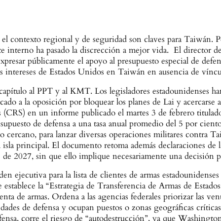
 el contexto regional y de seguridad son claves para Taiwán. 
e interno ha pasado la discrección a mejor vida. El director
expresar públicamente el apoyo al presupuesto especial de defen
 los intereses de Estados Unidos en Taiwán en ausencia de víncu
 capítulo al PPT y al KMT. Los legisladores estadounidenses han
cado a la oposición por bloquear los planes de Lai y acercarse a
 (CRS) en un informe publicado el martes 3 de febrero titula
upuesto de defensa a una tasa anual promedio del 5 por cient
uro cercano, para lanzar diversas operaciones militares contra 
a isla principal. El documento retoma además declaraciones de
 de 2027, sin que ello implique necesariamente una decisión pol
en ejecutiva para la lista de clientes de armas estadounidenses
ue establece la “Estrategia de Transferencia de Armas de Esta
enta de armas. Ordena a las agencias federales priorizar las vent
idades de defensa y ocupan puestos o zonas geográficas crítica
efensa, corre el riesgo de “autodestrucción”, ya que Washington