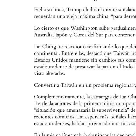
Fiel a su línea, Trump eludió el envite señala
recuerdan una vieja máxima china: “para derrot
Lo cierto es que Washington sube gradualmente
Australia, Japón y Corea del Sur para contener
Lai Ching-te reaccionó reafirmando lo que deno
continental. Entre ellas, destacó que Taiwán n
Estados Unidos mantiene sin cambios sus compr
estadounidense de preservar la paz en el Indo-
visto alteradas.
Convertir a Taiwán en un problema regional y
Complementariamente, la estrategia de Lai Chi
las declaraciones de la primera ministra nipo
“situación que amenazaría la supervivencia” de
recientes comicios, Lai espera más señales hac
estadounidenses, habían provocado una furiosa 
En la misma línea cabría significar las declara