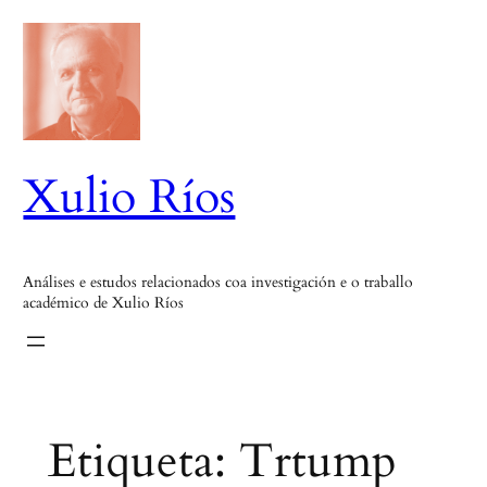
Saltar
ao
contido
Xulio Ríos
Análises e estudos relacionados coa investigación e o traballo
académico de Xulio Ríos
Etiqueta:
Trtump