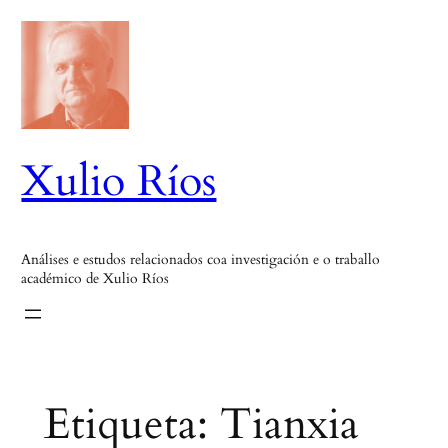
Saltar
ao
contido
Xulio Ríos
Análises e estudos relacionados coa investigación e o traballo
académico de Xulio Ríos
Etiqueta:
Tianxia