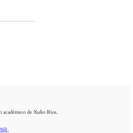
llo académico de Xulio Ríos.
访问
。