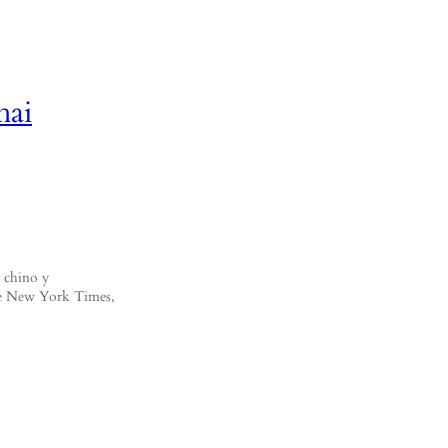
hai
r chino y
 The New York Times,