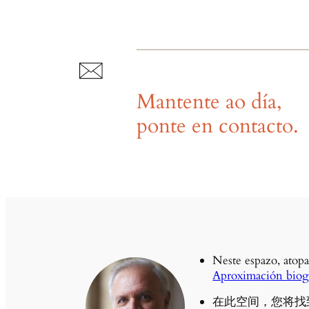
Mantente ao día,
ponte en contacto.
Neste espazo, atopa
Aproximación biogr
在此空间，您将找