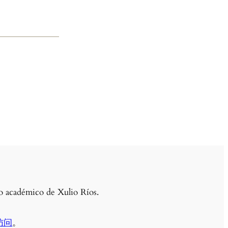
llo académico de Xulio Ríos.
访问
。