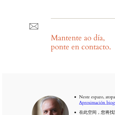
Mantente ao día,
ponte en contacto.
Neste espazo, atopa
Aproximación biogr
在此空间，您将找