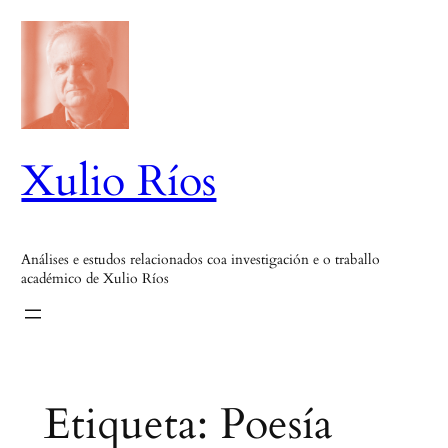
Saltar
ao
contido
Xulio Ríos
Análises e estudos relacionados coa investigación e o traballo
académico de Xulio Ríos
Etiqueta:
Poesía