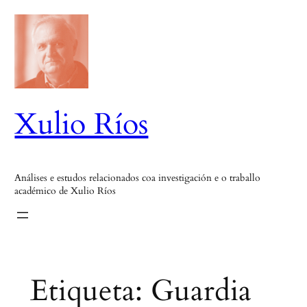
Saltar
ao
contido
Xulio Ríos
Análises e estudos relacionados coa investigación e o traballo
académico de Xulio Ríos
Etiqueta:
Guardia