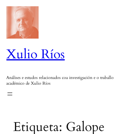
Saltar
ao
contido
Xulio Ríos
Análises e estudos relacionados coa investigación e o traballo
académico de Xulio Ríos
Etiqueta:
Galope