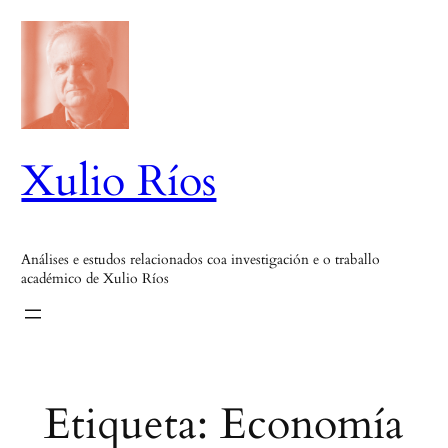
Saltar
ao
contido
Xulio Ríos
Análises e estudos relacionados coa investigación e o traballo
académico de Xulio Ríos
Etiqueta:
Economía