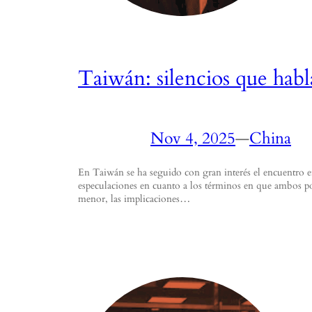
Taiwán: silencios que habl
Nov 4, 2025
—
China
En Taiwán se ha seguido con gran interés el encuentro 
especulaciones en cuanto a los términos en que ambos pod
menor, las implicaciones…