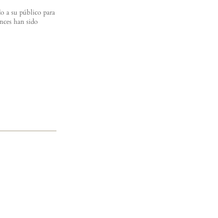
do a su público para
ances han sido