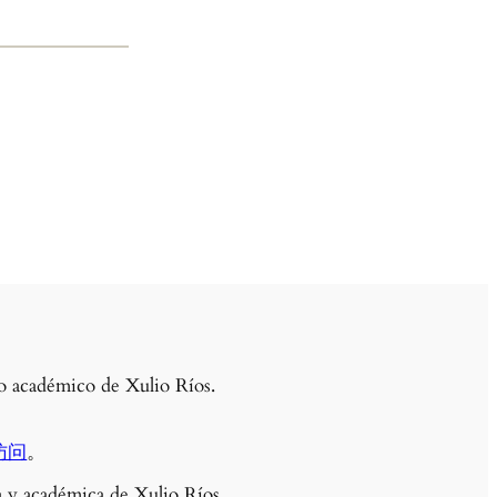
llo académico de Xulio Ríos.
访问
。
ra y académica de Xulio Ríos.