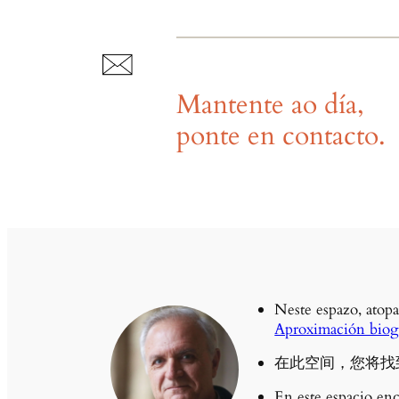
Mantente ao día,
ponte en contacto.
Neste espazo, atopa
Aproximación biogr
在此空间，您将找
En este espacio enc