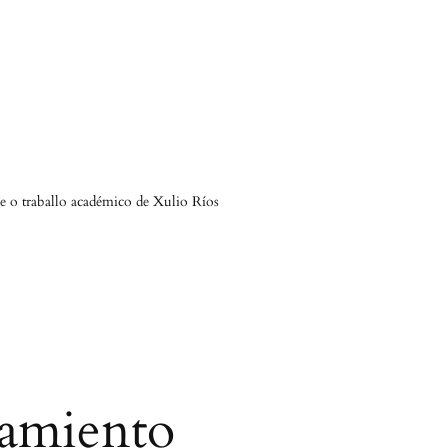
 e o traballo académico de Xulio Ríos
amiento