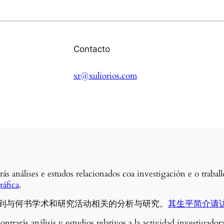
Contacto
xr@xuliorios.com
rás análises e estudos relacionados coa investigación e o traba
áfica
.
到与何书学术和研究活动相关的分析与研究。
其生平简介请
ontrarás análisis y estudios relativos a la actividad investigado